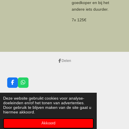
goedkoper en bij het
andere iets duurder.
7x 125€
Delen
F
W
a
h
c
a
Deze website gebruikt cookies voor analyse-
e
t
doeleinden en/of het tonen van advertenties.
b
s
Door gebruik te blijven maken van de site gaat u
o
A
I
hiermee akkoord.
o
p
n
© 2022 - 2026 cartrac.nl
k
p
s
Powered by
JouwWeb
Akkoord
t