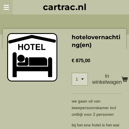
cartrac.nl
Ga
direct
naar
de
hoofdinhoud
hotelovernachti
ng(en)
€ 875,00
In
winkelwagen
we gaan uit van
tweepersoonskamer incl
ontbijt voor 2 personen
bij het ene hotel is het wat