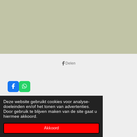
Delen
F
W
a
h
c
a
Deze website gebruikt cookies voor analyse-
e
t
doeleinden en/of het tonen van advertenties.
b
s
Door gebruik te blijven maken van de site gaat u
o
A
I
hiermee akkoord.
o
p
n
© 2022 - 2026 cartrac.nl
k
p
s
Akkoord
Powered by
JouwWeb
t